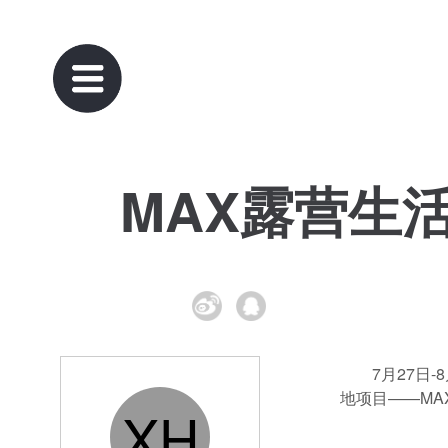
MAX露营生
7月27日
地项目——M
XH