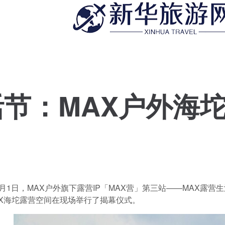
活节：MAX户外海
-8月1日，MAX户外旗下露营IP「MAX营」第三站——MAX露
AX海坨露营空间在现场举行了揭幕仪式。